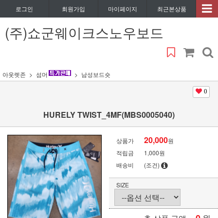
로그인
회원가입
마이페이지
최근본상품
(주)쇼군웨이크스노우보드
아웃렛존
섬머
남성보드숏
0
HURELY TWIST_4MF(MBS0005040)
20,000
상품가
원
적립금
1,000원
배송비
(조건)
SIZE
원