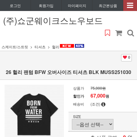
로그인
회원가입
마이페이지
최근본상품
(주)쇼군웨이크스노우보드
스케이트/스트릿
티셔츠
헐리
0
26 헐리 팬텀 BFW 오버사이즈 티셔츠 BLK MUSS251030
상품가
75,000원
67,000
할인가
원
배송비
(조건)
SIZE