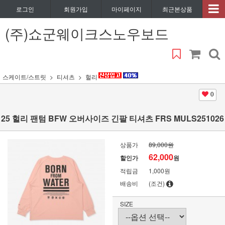
로그인
회원가입
마이페이지
최근본상품
(주)쇼군웨이크스노우보드
스케이트/스트릿
티셔츠
헐리
0
25 헐리 팬텀 BFW 오버사이즈 긴팔 티셔츠 FRS MULS251026
상품가
89,000원
62,000
할인가
원
적립금
1,000원
배송비
(조건)
SIZE