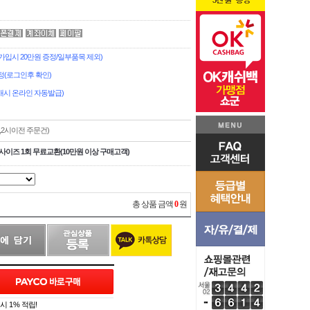
입시 20만원 증정/일부품목 제외)
정(로그인후 확인)
시 온라인 자동발급)
,2시이전 주문건)
사이즈 1회 무료교환(10만원 이상 구매고객)
총 상품 금액
0
원
 1% 적립!