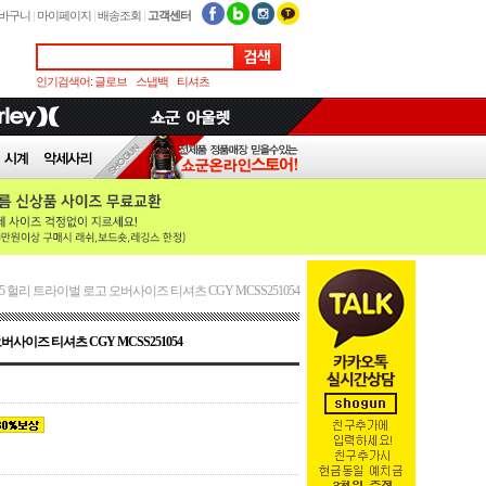
바구니
|
마이페이지
|
배송조회
|
고객센터
인기검색어:
글로브
스냅백
티셔츠
25 헐리 트라이벌 로고 오버사이즈 티셔츠 CGY MCSS251054
버사이즈 티셔츠 CGY MCSS251054