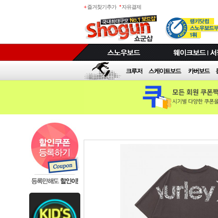
+
즐겨찾기추가
*
자유결제