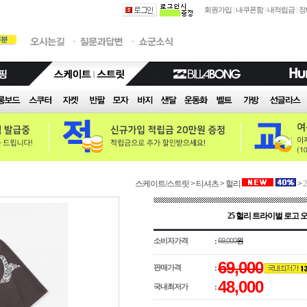
회원가입
|
내쿠폰함
|
내적립금
|
장
스케이트/스트릿
>
티셔츠
>
헐리
>
25 헐리 트라이벌 로고 오
소비자가격
69,000
원
:
69,000
판매가격
:
48,000
국내최저가
: