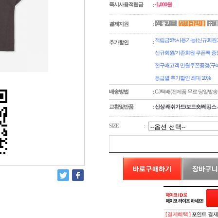
즉시사용적립금
-1,000원
:
결제지원
:
적립금5%사용가능(신규회원가
:
추가할인
신규회원/기존회원 쿠폰팩 증
전구매고객 만원쿠폰증정(구매
등급별 추가할인 최대 10%
배송방법
CJ택배(전제품 무료 당일발송
:
교환및반품
신상 래쉬가드/보드숏/레깅스 
:
SIZE
:
[ 결제혜택 ]
포인트 결제시