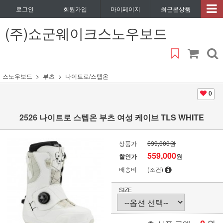
로그인
회원가입
마이페이지
최근본상품
(주)쇼군웨이크스노우보드
스노우보드
부츠
나이트로/스텝온
0
2526 나이트로 스텝온 부츠 여성 케이브 TLS WHITE
상품가
699,000원
559,000
할인가
원
배송비
(조건)
SIZE