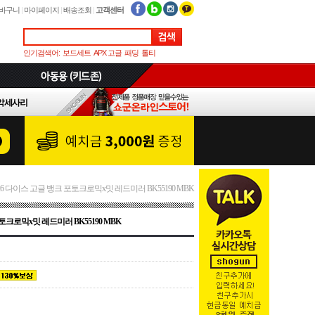
바구니
|
마이페이지
|
배송조회
|
고객센터
인기검색어:
보드세트
APX 고글
패딩
톨티
26 다이스 고글 뱅크 포토크로믹x밋 레드미러 BK55190 MBK
토크로믹x밋 레드미러 BK55190 MBK