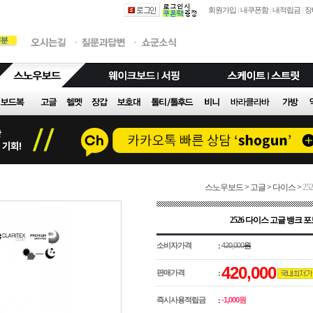
회원가입
|
내쿠폰함
|
내적립금
|
장
스노우보드
>
고글
>
다이스
>
25
2526 다이스 고글 뱅크 포
소비자가격
420,000
원
:
420,000
판매가격
:
즉시사용적립금
-1,000원
: