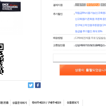
결제지원
:
적립금5%사용가능(신규회원가입
:
추가할인
신규회원/기존회원 쿠폰팩 증정
전구매고객 만원쿠폰증정(구매
등급별 추가할인 최대 10%
배송방법
CJ택배(전제품 무료 당일발송
:
교환및반품
신상 래쉬가드/보드숏/레깅스 
: