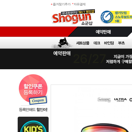
+
즐겨찾기추가
*
자유결제