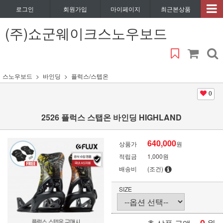
로그인
회원가입
마이페이지
최근본상품
(주)쇼군웨이크스노우보드
스노우보드
바인딩
플럭스/스텝온
0
2526 플럭스 스탭온 바인딩 HIGHLAND
640,000
상품가
원
적립금
1,000원
배송비
(조건)
SIZE
원