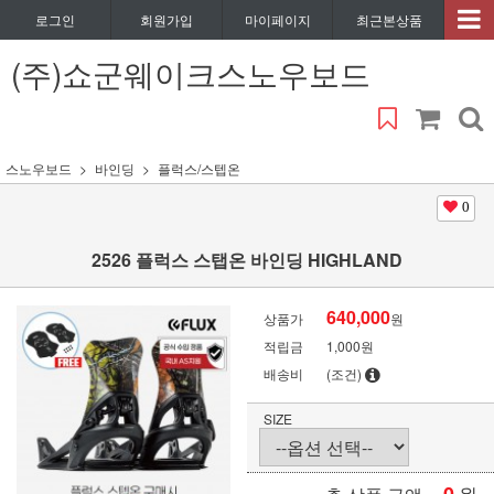
로그인
회원가입
마이페이지
최근본상품
(주)쇼군웨이크스노우보드
스노우보드
바인딩
플럭스/스텝온
0
2526 플럭스 스탭온 바인딩 HIGHLAND
640,000
상품가
원
적립금
1,000원
배송비
(조건)
SIZE
원