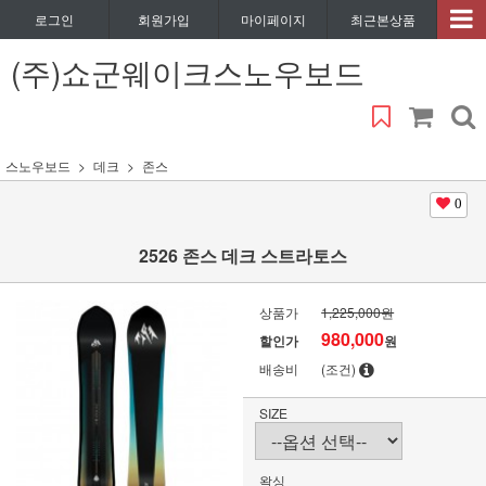
로그인
회원가입
마이페이지
최근본상품
(주)쇼군웨이크스노우보드
스노우보드
데크
존스
0
2526 존스 데크 스트라토스
상품가
1,225,000원
980,000
할인가
원
배송비
(조건)
SIZE
왁싱