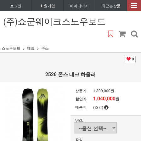
로그인
회원가입
마이페이지
최근본상품
(주)쇼군웨이크스노우보드
스노우보드
데크
존스
0
2526 존스 데크 하울러
상품가
1,300,000원
1,040,000
할인가
원
배송비
(조건)
SIZE
왁싱