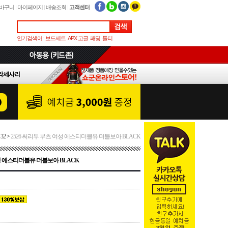
바구니
|
마이페이지
|
배송조회
|
고객센터
인기검색어:
보드세트
APX 고글
패딩
톨티
32
>
2526 써리투 부츠 여성 에스티더블유 더블보아 BLACK
여성 에스티더블유 더블보아 BLACK