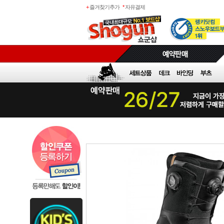
+
즐겨찾기추가
*
자유결제