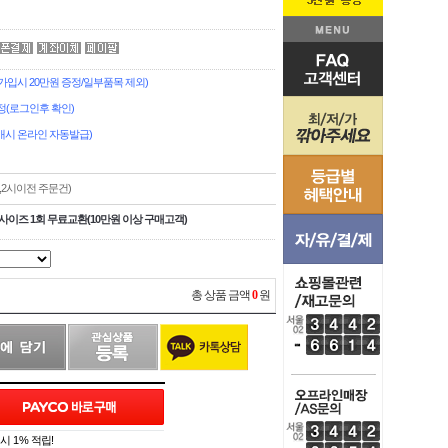
입시 20만원 증정/일부품목 제외)
정(로그인후 확인)
시 온라인 자동발급)
,2시이전 주문건)
사이즈 1회 무료교환(10만원 이상 구매고객)
총 상품 금액
0
원
 1% 적립!