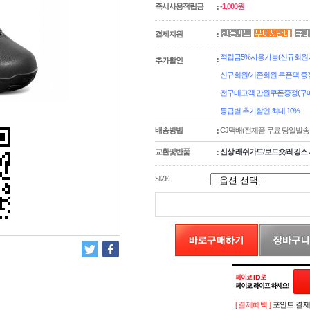
즉시사용적립금
-1,000원
:
결제지원
:
적립금5%사용가능(신규회원가
:
추가할인
신규회원/기존회원 쿠폰팩 증
전구매고객 만원쿠폰증정(구매
등급별 추가할인 최대 10%
배송방법
CJ택배(전제품 무료 당일발송
:
교환및반품
신상 래쉬가드/보드숏/레깅스 
:
SIZE
:
[ 결제혜택 ]
포인트 결제시