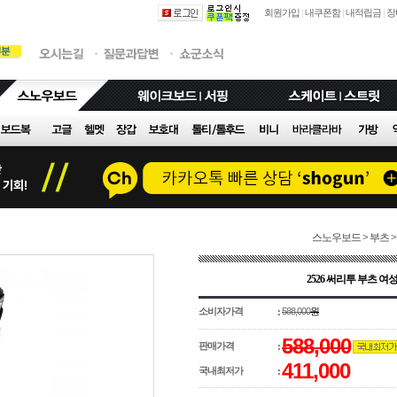
회원가입
|
내쿠폰함
|
내적립금
|
장
스노우보드
>
부츠
>
2526 써리투 부츠 
소비자가격
588,000
원
:
588,000
판매가격
:
411,000
국내최저가
: