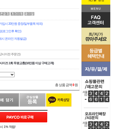
입시 20만원 증정/일부품목 제외)
정(로그인후 확인)
시 온라인 자동발급)
,2시이전 주문건)
사이즈 1회 무료교환(10만원 이상 구매고객)
총 상품 금액
0
원
 1% 적립!