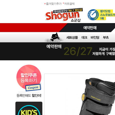
+
즐겨찾기추가
*
자유결제