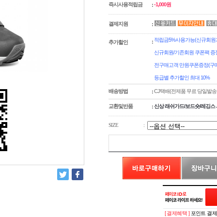
즉시사용적립금
-1,000원
:
결제지원
:
적립금5%사용가능(신규회원가
:
추가할인
신규회원/기존회원 쿠폰팩 증
전구매고객 만원쿠폰증정(구매
등급별 추가할인 최대 10%
배송방법
CJ택배(전제품 무료 당일발송
:
교환및반품
신상 래쉬가드/보드숏/레깅스 
:
SIZE
:
[ 결제혜택 ]
포인트 결제시