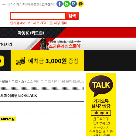
바구니
|
마이페이지
|
배송조회
|
고객센터
인기검색어:
보드세트
APX 고글
패딩
톨티
우보드
>
부츠
>
32
>
2526 써리투 부츠 제이비원 보아 BLACK
부츠 제이비원 보아 BLACK