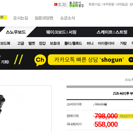
회원가입
|
내쿠폰함
|
내적립금
|
장
스노
2526 써리투 
소비자가격
798,000
원
:
798,000
판매가격
:
558,000
국내최저가
: