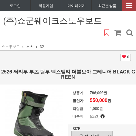
로그인
회원가입
마이페이지
최근본상품
(주)쇼군웨이크스노우보드
스노우보드
부츠
32
0
2526 써리투 부츠 팀투 엑스엘티 더블보아 그레니어 BLACK G
REEN
상품가
786,000원
550,000
할인가
원
적립금
1,000원
배송비
(조건)
SIZE