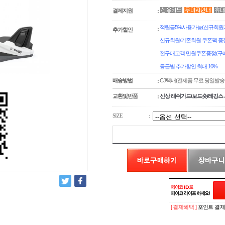
결제지원
:
적립금5%사용가능(신규회원가
:
추가할인
신규회원/기존회원 쿠폰팩 증
전구매고객 만원쿠폰증정(구매
등급별 추가할인 최대 10%
배송방법
CJ택배(전제품 무료 당일발송
:
교환및반품
신상 래쉬가드/보드숏/레깅스 
:
SIZE
:
[ 결제혜택 ]
포인트 결제시