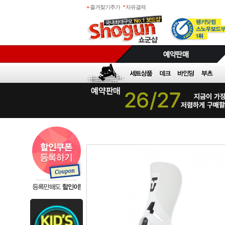
+
즐겨찾기추가
*
자유결제