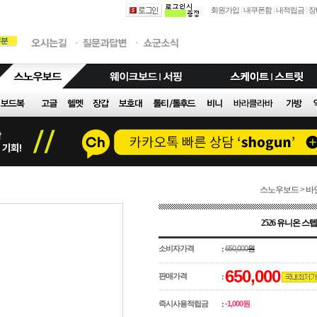
회원가입
|
내쿠폰함
|
내적립금
|
장
스노우보드
>
바
2526 유니온 스
소비자가격
650,000
원
:
650,000
판매가격
:
즉시사용적립금
-1,000원
: