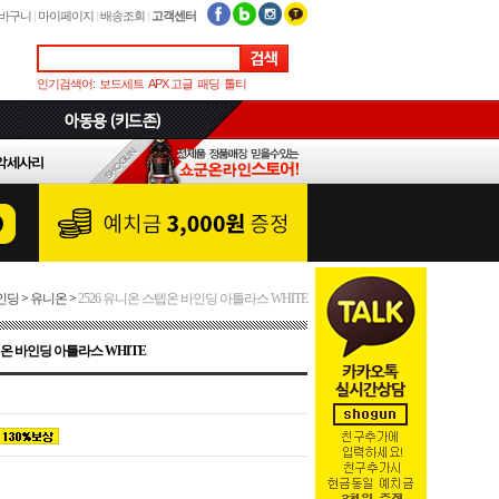
바구니
|
마이페이지
|
배송조회
|
고객센터
인기검색어:
보드세트
APX 고글
패딩
톨티
인딩
>
유니온
>
2526 유니온 스텝온 바인딩 아틀라스 WHITE
텝온 바인딩 아틀라스 WHITE