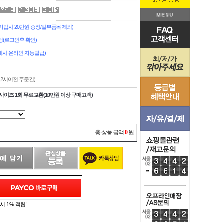
입시 20만원 증정/일부품목 제외)
정(로그인후 확인)
시 온라인 자동발급)
,2시이전 주문건)
사이즈 1회 무료교환(10만원 이상 구매고객)
총 상품 금액
0
원
 1% 적립!