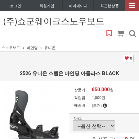
로그인
회원가입
마이페이지
최근본상품
(주)쇼군웨이크스노우보드
스노우보드
바인딩
유니온
0
2526 유니온 스텝온 바인딩 아틀라스 BLACK
650,000
상품가
원
적립금
1,000원
배송비
(조건)
SIZE
원