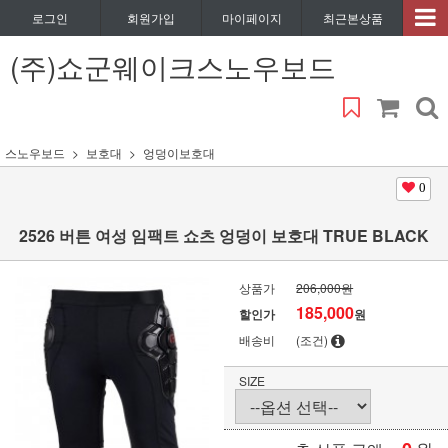
로그인
회원가입
마이페이지
최근본상품
(주)쇼군웨이크스노우보드
스노우보드
보호대
엉덩이보호대
0
2526 버튼 여성 임팩트 쇼츠 엉덩이 보호대 TRUE BLACK
상품가
206,000원
185,000
할인가
원
배송비
(조건)
SIZE