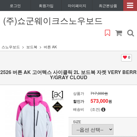
로그인
회원가입
마이페이지
최근본상품
(주)쇼군웨이크스노우보드
스노우보드
보드복
버튼 AK
0
2526 버튼 AK 고어텍스 사이클릭 2L 보드복 자켓 VERY BERR
Y/GRAY CLOUD
상품가
717,000원
573,000
할인가
원
배송비
(조건)
SIZE