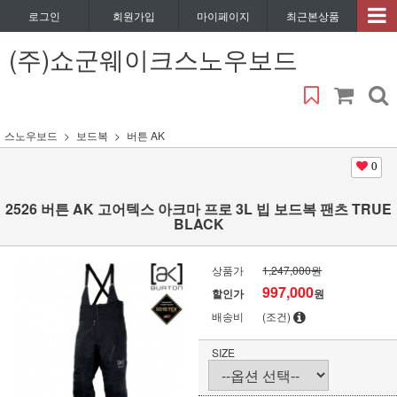
로그인
회원가입
마이페이지
최근본상품
(주)쇼군웨이크스노우보드
스노우보드
보드복
버튼 AK
0
2526 버튼 AK 고어텍스 아크마 프로 3L 빕 보드복 팬츠 TRUE
BLACK
상품가
1,247,000원
997,000
할인가
원
배송비
(조건)
SIZE