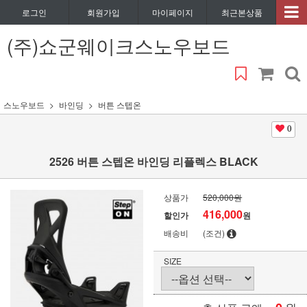
로그인
회원가입
마이페이지
최근본상품
(주)쇼군웨이크스노우보드
스노우보드
바인딩
버튼 스텝온
0
2526 버튼 스텝온 바인딩 리플렉스 BLACK
상품가
520,000원
416,000
할인가
원
배송비
(조건)
SIZE