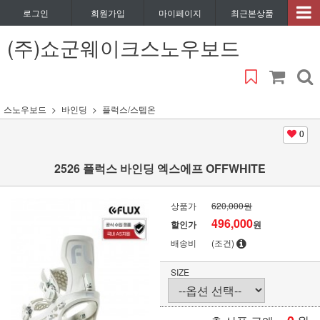
로그인
회원가입
마이페이지
최근본상품
(주)쇼군웨이크스노우보드
스노우보드
바인딩
플럭스/스텝온
0
2526 플럭스 바인딩 엑스에프 OFFWHITE
상품가
620,000원
496,000
할인가
원
배송비
(조건)
SIZE