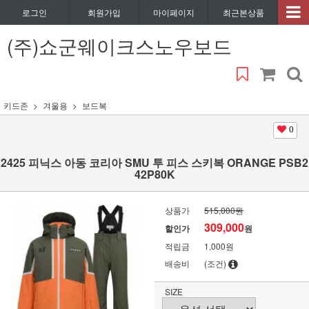
로그인
회원가입
마이페이지
최근본상품
(주)쇼군웨이크스노우보드
키드존
겨울용
보드복
0
2425 피닉스 아동 코리아 SMU 투 피스 스키복 ORANGE PSB2
42P80K
상품가
515,000원
309,000
할인가
원
적립금
1,000원
배송비
(조건)
SIZE