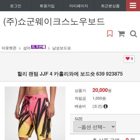
로그인
회원가입
마이페이지
최근본상품
(주)쇼군웨이크스노우보드
아웃렛존
섬머
남성보드숏
0
헐리 팬텀 JJF 4 카훌리와에 보드숏 639 923875
20,000
상품가
원
적립금
1,000원
배송비
(조건)
SIZE
원