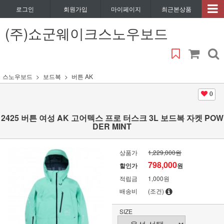
로그인
회원가입
마이페이지
최근본상품
(주)쇼군웨이크스노우보드
스노우보드
보드복
버튼 AK
0
2425 버튼 여성 AK 고어텍스 프로 터스크 3L 보드복 자켓 POW
DER MINT
상품가
1,229,000원
798,000
할인가
원
적립금
1,000원
배송비
(조건)
SIZE