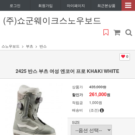
로그인
회원가입
마이페이지
최근본상품
(주)쇼군웨이크스노우보드
스노우보드
부츠
반스
0
2425 반스 부츠 여성 엔코어 프로 KHAKI WHITE
상품가
435,000원
261,000
할인가
원
적립금
1,000원
배송비
(조건)
SIZE