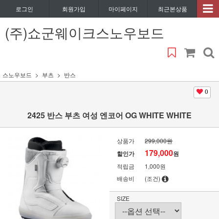
로그인
회원가입
마이페이지
최근본상품
(주)쇼군웨이크스노우보드
스노우보드
부츠
반스
0
2425 반스 부츠 여성 엔코어 OG WHITE WHITE
상품가
299,000원
179,000
할인가
원
적립금
1,000원
배송비
(조건)
SIZE