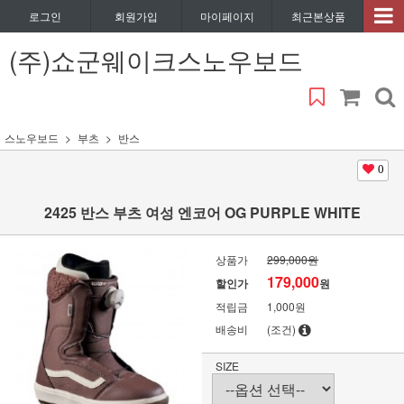
로그인
회원가입
마이페이지
최근본상품
(주)쇼군웨이크스노우보드
스노우보드
부츠
반스
0
2425 반스 부츠 여성 엔코어 OG PURPLE WHITE
상품가
299,000원
179,000
할인가
원
적립금
1,000원
배송비
(조건)
SIZE