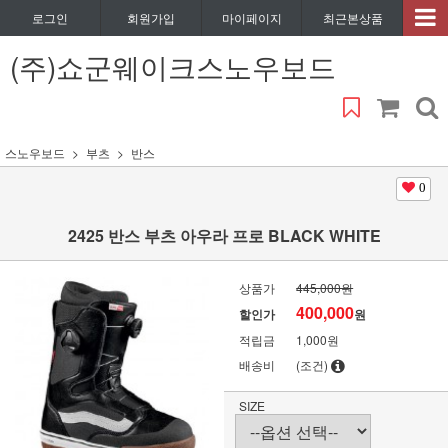
로그인
회원가입
마이페이지
최근본상품
(주)쇼군웨이크스노우보드
스노우보드
부츠
반스
0
2425 반스 부츠 아우라 프로 BLACK WHITE
상품가
445,000원
400,000
할인가
원
적립금
1,000원
배송비
(조건)
SIZE