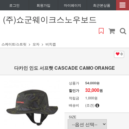
로그인
회원가입
마이페이지
최근본상품
(주)쇼군웨이크스노우보드
스케이트/스트릿
모자
비치캡
0
다카인 인도 서프햇 CASCADE CAMO ORANGE
상품가
54,000원
32,000
할인가
원
적립금
1,000원
배송비
(조건)
SIZE