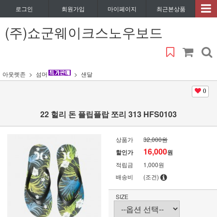
로그인
회원가입
마이페이지
최근본상품
(주)쇼군웨이크스노우보드
아웃렛존
섬머
샌달
0
22 헐리 돈 플립플랍 쪼리 313 HFS0103
상품가
32,000원
16,000
할인가
원
적립금
1,000원
배송비
(조건)
SIZE