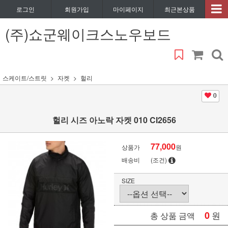
로그인
회원가입
마이페이지
최근본상품
(주)쇼군웨이크스노우보드
스케이트/스트릿
자켓
헐리
0
헐리 시즈 아노락 자켓 010 CI2656
77,000
상품가
원
배송비
(조건)
SIZE
0
원
총 상품 금액