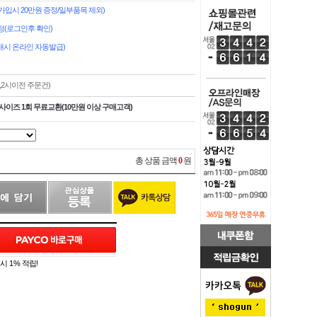
입시 20만원 증정/일부품목 제외)
정(로그인후 확인)
시 온라인 자동발급)
,2시이전 주문건)
사이즈 1회 무료교환(10만원 이상 구매고객)
총 상품 금액
0
원
 1% 적립!