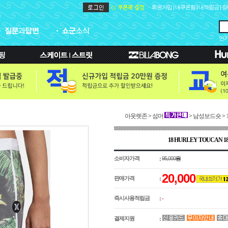
회원가입
|
내쿠폰함
|
내적립금
|
장
인기
아웃렛존
>
섬머
>
남성보드숏
>
18 HURLEY TOUCAN 1
소비자가격
95,000
원
:
20,000
판매가격
:
즉시사용적립금
:
-
결제지원
: