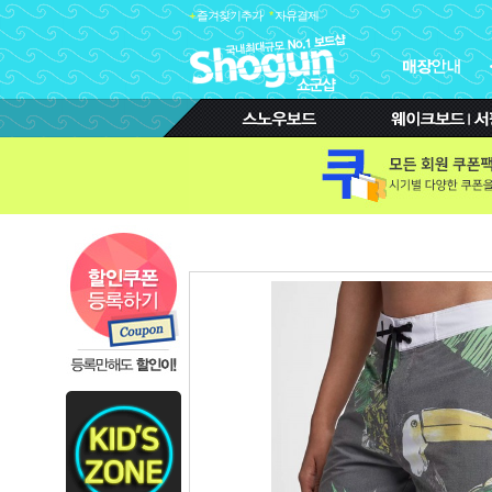
+
즐겨찾기추가
*
자유결제