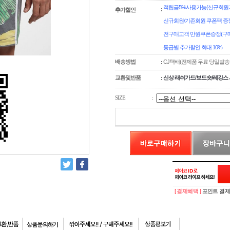
적립금5%사용가능(신규회원가
:
추가할인
신규회원/기존회원 쿠폰팩 증
전구매고객 만원쿠폰증정(구매
등급별 추가할인 최대 10%
배송방법
CJ택배(전제품 무료 당일발송
:
교환및반품
신상 래쉬가드/보드숏/레깅스 
:
SIZE
:
[ 결제혜택 ]
포인트 결제시