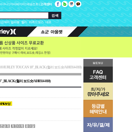
바구니
|
마이페이지
|
배송조회
|
고객센터
검색어:
빌라봉
헐리
리퀴드포스
네프
18 HURLEY TOUCAN 18"_BLACK (헐리 보드숏/AH0314-010)
8"_BLACK (헐리 보드숏/AH0314-010)