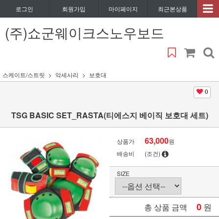
로그인
회원가입
마이페이지
최근본상품
(주)쇼군웨이크스노우보드
스케이트/스트릿
악세사리
보호대
0
TSG BASIC SET_RASTA(티에스지 베이직 보호대 세트)
63,000
상품가
원
배송비
(조건)
SIZE
0
원
총 상품 금액