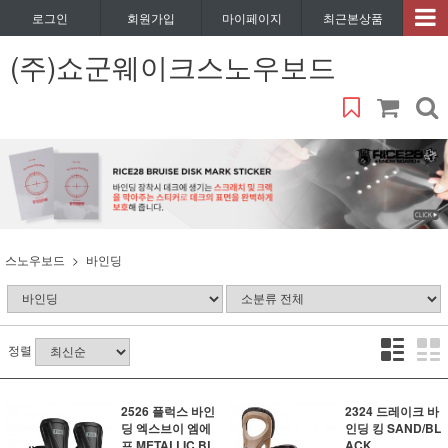
로그인
회원가입
마이페이지
최근본상품
(주)쇼군웨이크스노우보드
스노우보드
바인딩
정렬
2526 플럭스 바인
2324 드레이크 바
딩 엑스브이 엠에
인딩 킹 SAND/BL
프 METALLIC BL
ACK