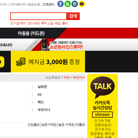
바구니
|
마이페이지
|
배송조회
|
고객센터
인기검색어:
보드세트
APX 고글
패딩
톨티
>
>
스노우보드
부츠
부츠이너
살로몬
K2
헤드
부츠이너
|
|
|
신상품순
낮은가격순
높은 가격순
이름순