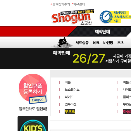
+
즐겨찾기추가
*
자유결제
버튼
버튼 
노스웨이브
나이트
라이드
플럭
인투이션
부츠실
부츠백
아동