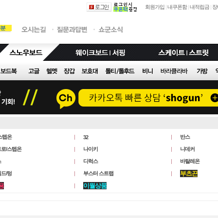
회원가입
|
내쿠폰함
|
내적립금
|
장
스텝온
반스
32
로/스텝온
나이키
니데커
스
디럭스
바탈레온
부츠끈
드/텅
부스터 스트랩
용
이월상품