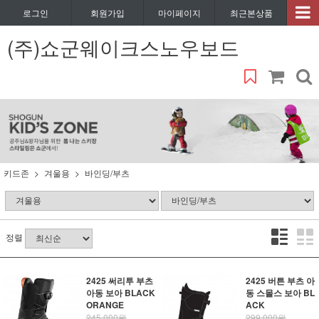
로그인
회원가입
마이페이지
최근본상품
(주)쇼군웨이크스노우보드
키드존
겨울용
바인딩/부츠
정렬
2425 써리투 부츠
2425 버튼 부츠 아
아동 보아 BLACK
동 스몰스 보아 BL
ORANGE
ACK
245,000원
299,000원